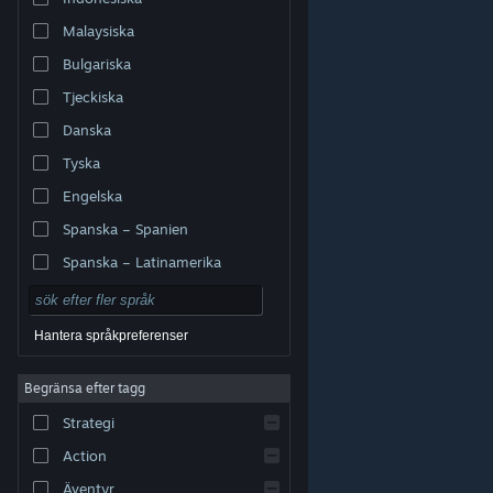
Malaysiska
Bulgariska
Tjeckiska
Danska
Tyska
Engelska
Spanska – Spanien
Spanska – Latinamerika
Hantera språkpreferenser
Begränsa efter tagg
© Valve Corporation. Alla rättigheter förbehållna. Alla
Strategi
varumärken tillhör respektive ägare i USA och andra
länder.
Integritetspolicy
|
Juridisk information
|
Tillgänglighet
|
Steams abonnentavtal
|
Action
Återbetalningar
|
Cookies
Äventyr