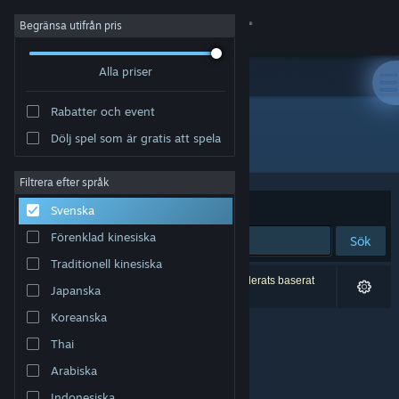
Logga in
Begränsa utifrån pris
Alla priser
Butik
Rabatter och event
Gemenskap
Dölj spel som är gratis att spela
Utvecklare: Celeris
Om
Filtrera efter språk
Sortera efter
Relevans
Svenska
Support
Förenklad kinesiska
Sök
Traditionell kinesiska
Byt språk
0 träffar matchade din sökning. 2 titlar har exkluderats baserat
Japanska
på dina preferenser.
Skaffa Steams mobilapp
Koreanska
Thai
Se skrivbordswebbplats
Arabiska
Indonesiska