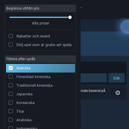
Logga in
Begränsa utifrån pris
Alla priser
Butik
Rabatter och event
Gemenskap
Dölj spel som är gratis att spela
Utvecklare: Captive Bolt Studios
Om
Filtrera efter språk
Sortera efter
Relevans
Svenska
Support
Förenklad kinesiska
Sök
Traditionell kinesiska
Byt språk
0 träffar matchade din sökning. 1 titel har exkluderats baserat på
Japanska
dina preferenser.
Skaffa Steams mobilapp
Koreanska
Thai
Se skrivbordswebbplats
Arabiska
Indonesiska