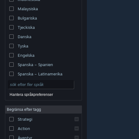
Malaysiska
Bulgariska
Tjeckiska
Danska
Tyska
Engelska
Spanska – Spanien
Spanska – Latinamerika
Hantera språkpreferenser
Begränsa efter tagg
© Valve Corporation. Alla rättigheter förbehållna. Alla
Strategi
varumärken tillhör respektive ägare i USA och andra
länder.
Integritetspolicy
|
Juridisk information
|
Tillgänglighet
|
Steams abonnentavtal
|
Action
Återbetalningar
|
Cookies
Äventyr