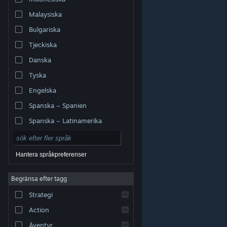
Malaysiska
Bulgariska
Tjeckiska
Danska
Tyska
Engelska
Spanska – Spanien
Spanska – Latinamerika
Hantera språkpreferenser
Begränsa efter tagg
© Valve Corporation. Alla rättigheter förbehållna. Alla
Strategi
varumärken tillhör respektive ägare i USA och andra
länder.
Integritetspolicy
|
Juridisk information
|
Tillgänglighet
|
Steams abonnentavtal
|
Action
Återbetalningar
|
Cookies
Äventyr