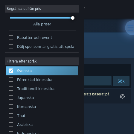
Logga in
Begränsa utifrån pris
Alla priser
Butik
Rabatter och event
Gemenskap
Dölj spel som är gratis att spela
Utvecklare: Aster Studio
Om
Filtrera efter språk
Sortera efter
Relevans
Svenska
Support
Förenklad kinesiska
Sök
Traditionell kinesiska
Byt språk
0 träffar matchade din sökning. 1 titel har exkluderats baserat på
Japanska
dina preferenser.
Skaffa Steams mobilapp
Koreanska
Thai
Se skrivbordswebbplats
Arabiska
Indonesiska