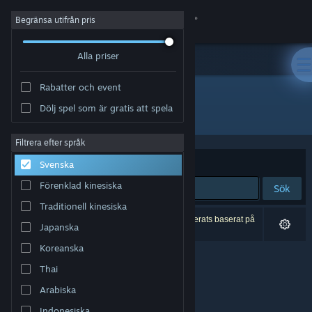
Logga in
Begränsa utifrån pris
Alla priser
Butik
Rabatter och event
Gemenskap
Dölj spel som är gratis att spela
Utvecklare: Ashley Roesler
Om
Filtrera efter språk
Sortera efter
Relevans
Svenska
Support
Förenklad kinesiska
Sök
Traditionell kinesiska
Byt språk
0 träffar matchade din sökning. 1 titel har exkluderats baserat på
Japanska
dina preferenser.
Skaffa Steams mobilapp
Koreanska
Thai
Se skrivbordswebbplats
Arabiska
Indonesiska