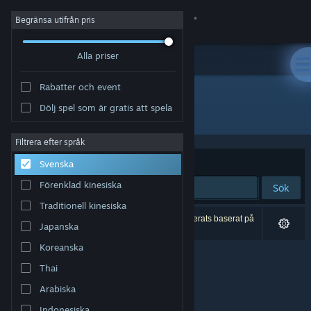
Logga in
Begränsa utifrån pris
Alla priser
Butik
Rabatter och event
Gemenskap
Dölj spel som är gratis att spela
Utvecklare: Architectura
Om
Filtrera efter språk
Sortera efter
Relevans
Svenska
Support
Förenklad kinesiska
Sök
Traditionell kinesiska
Byt språk
0 träffar matchade din sökning. 1 titel har exkluderats baserat på
Japanska
dina preferenser.
Skaffa Steams mobilapp
Koreanska
Thai
Se skrivbordswebbplats
Arabiska
Indonesiska