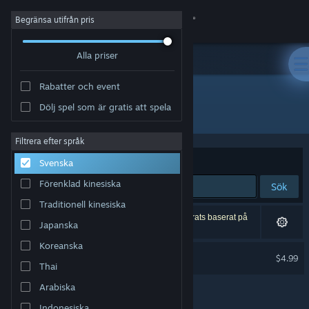
Logga in
Begränsa utifrån pris
Alla priser
Butik
Rabatter och event
Gemenskap
Dölj spel som är gratis att spela
Utvecklare: Among Giants
Om
Filtrera efter språk
Sortera efter
Relevans
Svenska
Support
Förenklad kinesiska
Sök
Traditionell kinesiska
Byt språk
1 träff matchade din sökning. 5 titlar har exkluderats baserat på
Japanska
dina preferenser.
Skaffa Steams mobilapp
Koreanska
Albatroz Soundtrack
$4.99
Thai
Se skrivbordswebbplats
Arabiska
Indonesiska