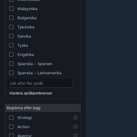
Malaysiska
Bulgariska
Tjeckiska
Danska
Tyska
Engelska
Spanska – Spanien
Spanska – Latinamerika
Hantera språkpreferenser
Begränsa efter tagg
© Valve Corporation. Alla rättigheter förbehållna. Alla
Strategi
varumärken tillhör respektive ägare i USA och andra
länder.
Integritetspolicy
|
Juridisk information
|
Tillgänglighet
|
Steams abonnentavtal
|
Action
Återbetalningar
|
Cookies
Äventyr