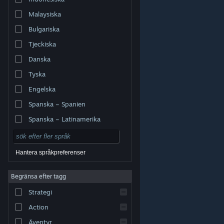
Malaysiska
Bulgariska
Tjeckiska
Danska
Tyska
Engelska
Spanska – Spanien
Spanska – Latinamerika
Hantera språkpreferenser
Begränsa efter tagg
© Valve Corporation. Alla rättigheter förbehållna. Alla
Strategi
varumärken tillhör respektive ägare i USA och andra
länder.
Integritetspolicy
|
Juridisk information
|
Tillgänglighet
|
Steams abonnentavtal
|
Action
Återbetalningar
|
Cookies
Äventyr