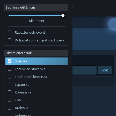
Logga in
Begränsa utifrån pris
Alla priser
Butik
Rabatter och event
Gemenskap
Dölj spel som är gratis att spela
Utvecklare: Alpha Code Inc.
Om
Filtrera efter språk
Sortera efter
Relevans
Svenska
Support
Förenklad kinesiska
Sök
Traditionell kinesiska
Byt språk
0 träffar matchade din sökning.
Japanska
Skaffa Steams mobilapp
Koreanska
Thai
Se skrivbordswebbplats
Arabiska
Indonesiska