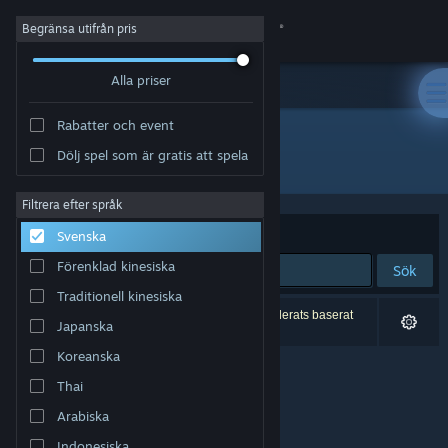
Logga in
Begränsa utifrån pris
Alla priser
Butik
Rabatter och event
Gemenskap
Dölj spel som är gratis att spela
Utvecklare: Almenara Games
Om
Filtrera efter språk
Sortera efter
Relevans
Svenska
Support
Förenklad kinesiska
Sök
Traditionell kinesiska
Byt språk
0 träffar matchade din sökning. 2 titlar har exkluderats baserat
Japanska
på dina preferenser.
Skaffa Steams mobilapp
Koreanska
Thai
Se skrivbordswebbplats
Arabiska
Indonesiska