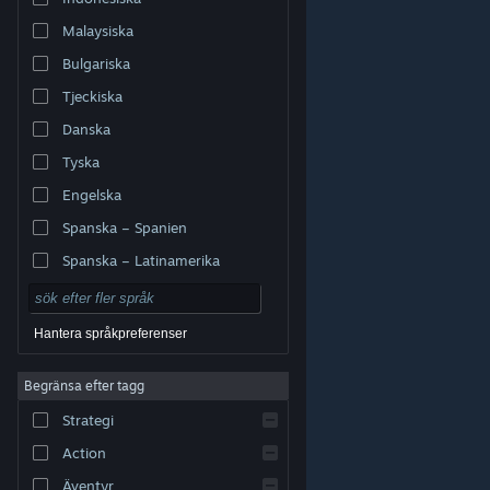
Malaysiska
Bulgariska
Tjeckiska
Danska
Tyska
Engelska
Spanska – Spanien
Spanska – Latinamerika
Hantera språkpreferenser
Begränsa efter tagg
© Valve Corporation. Alla rättigheter förbehållna. Alla
Strategi
varumärken tillhör respektive ägare i USA och andra
länder.
Integritetspolicy
|
Juridisk information
|
Tillgänglighet
|
Steams abonnentavtal
|
Action
Återbetalningar
|
Cookies
Äventyr