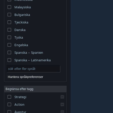
Malaysiska
Bulgariska
Tjeckiska
Danska
Tyska
Engelska
Spanska – Spanien
Spanska – Latinamerika
Hantera språkpreferenser
Begränsa efter tagg
© Valve Corporation. Alla rättigheter förbehållna. Alla
Strategi
varumärken tillhör respektive ägare i USA och andra
länder.
Integritetspolicy
|
Juridisk information
|
Tillgänglighet
|
Steams abonnentavtal
|
Action
Återbetalningar
|
Cookies
Äventyr