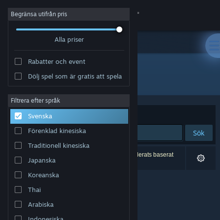
Logga in
Begränsa utifrån pris
Alla priser
Butik
Rabatter och event
Gemenskap
Dölj spel som är gratis att spela
Utvecklare: 25 Crimson
Om
Filtrera efter språk
Sortera efter
Relevans
Svenska
Support
Förenklad kinesiska
Sök
Traditionell kinesiska
Byt språk
0 träffar matchade din sökning. 4 titlar har exkluderats baserat
Japanska
på dina preferenser.
Skaffa Steams mobilapp
Koreanska
Thai
Se skrivbordswebbplats
Arabiska
Indonesiska