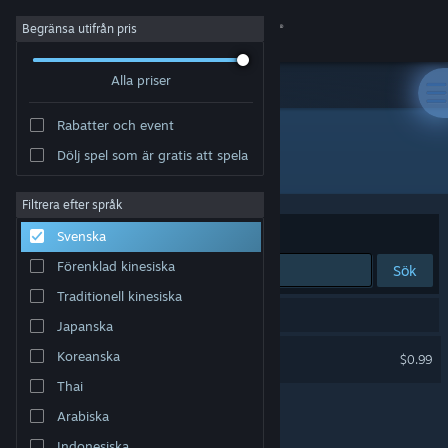
Logga in
Begränsa utifrån pris
Alla priser
Butik
Rabatter och event
Gemenskap
Dölj spel som är gratis att spela
Utvecklare: g3ntlebreeze
Om
Filtrera efter språk
Sortera efter
Relevans
Svenska
Support
Förenklad kinesiska
Sök
Traditionell kinesiska
Byt språk
1 träff matchade din sökning.
Japanska
Skaffa Steams mobilapp
Wyvia Soundtrack
Koreanska
$0.99
Thai
Se skrivbordswebbplats
Arabiska
Indonesiska