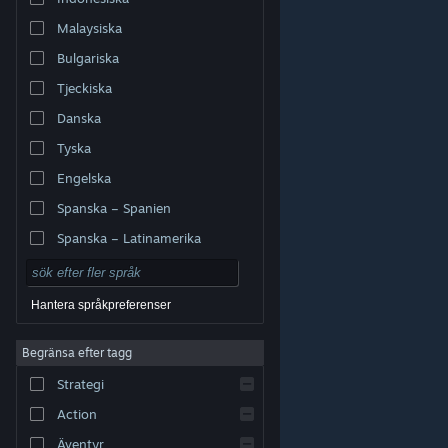
Malaysiska
Bulgariska
Tjeckiska
Danska
Tyska
Engelska
Spanska – Spanien
Spanska – Latinamerika
Hantera språkpreferenser
Begränsa efter tagg
© Valve Corporation. Alla rättigheter förbehållna. Alla
Strategi
varumärken tillhör respektive ägare i USA och andra
länder.
Integritetspolicy
|
Juridisk information
|
Tillgänglighet
|
Steams abonnentavtal
|
Action
Återbetalningar
|
Cookies
Äventyr