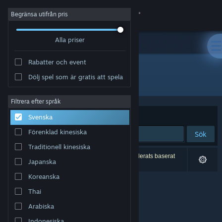
Logga in
Begränsa utifrån pris
Alla priser
Butik
Rabatter och event
Gemenskap
Dölj spel som är gratis att spela
Utvecklare: 黒子ラボ
Om
Filtrera efter språk
Sortera efter
Relevans
Svenska
Support
Förenklad kinesiska
Sök
Traditionell kinesiska
Byt språk
0 träffar matchade din sökning. 6 titlar har exkluderats baserat
Japanska
på dina preferenser.
Skaffa Steams mobilapp
Koreanska
Thai
Se skrivbordswebbplats
Arabiska
Indonesiska