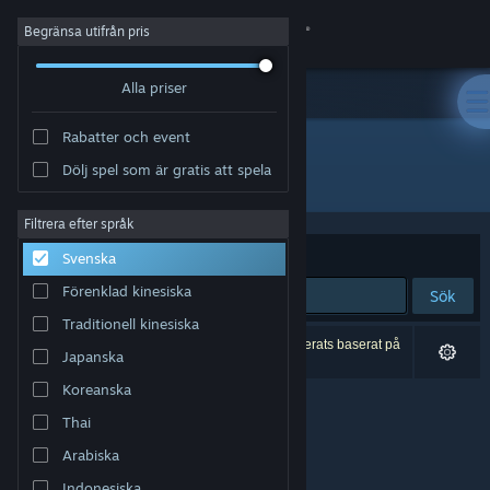
Logga in
Begränsa utifrån pris
Alla priser
Butik
Rabatter och event
Gemenskap
Dölj spel som är gratis att spela
Utvecklare: 失与寻制作委员会
Om
Filtrera efter språk
Sortera efter
Relevans
Svenska
Support
Förenklad kinesiska
Sök
Traditionell kinesiska
Byt språk
0 träffar matchade din sökning. 1 titel har exkluderats baserat på
Japanska
dina preferenser.
Skaffa Steams mobilapp
Koreanska
Thai
Se skrivbordswebbplats
Arabiska
Indonesiska