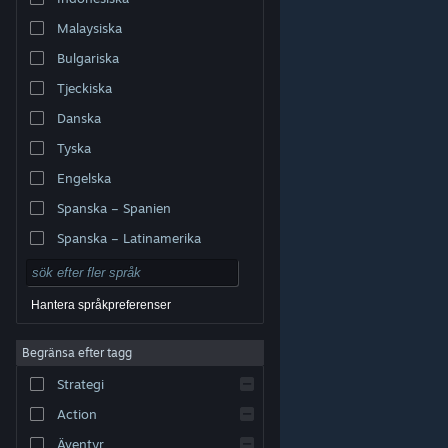
Malaysiska
Bulgariska
Tjeckiska
Danska
Tyska
Engelska
Spanska – Spanien
Spanska – Latinamerika
Hantera språkpreferenser
Begränsa efter tagg
© Valve Corporation. Alla rättigheter förbehållna. Alla
Strategi
varumärken tillhör respektive ägare i USA och andra
länder.
Integritetspolicy
|
Juridisk information
|
Tillgänglighet
|
Steams abonnentavtal
|
Action
Återbetalningar
|
Cookies
Äventyr