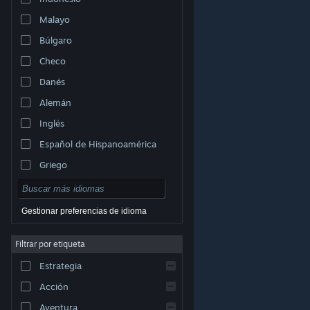
Malayo
Búlgaro
Checo
Danés
Alemán
Inglés
Español de Hispanoamérica
Griego
Gestionar preferencias de idioma
Filtrar por etiqueta
© Valve Corporation. Todos los derechos reservados.
Todas las marcas registradas pertenecen a sus
Estrategia
respectivos dueños en EE. UU. y otros países.
Política
de Privacidad
|
Información legal
|
Accesibilidad
|
Acuerdo de Suscriptor a Steam
|
Reembolsos
|
Acción
Cookies
Aventura