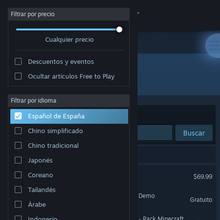
Iniciar sesión
Filtrar por precio
Cualquier precio
Tienda
Descuentos y eventos
Comunidad
Ocultar artículos Free to Play
"Sonic Racing: CrossWorlds"
Acerca de
Filtrar por idioma
Ordenar por
Relevancia
Español de España
Soporte
Chino simplificado
Buscar
Chino tradicional
Cambiar idioma
9 resultados coinciden con la búsqueda.
Japonés
Descargar Steam Mobile
Sonic Racing: CrossWorlds
Coreano
$69.99
Tailandés
Ver versión clásica
Sonic Racing: CrossWorlds Demo
Gratuito
Árabe
Sonic Racing: CrossWorlds - Pack Minecraft
Indonesio