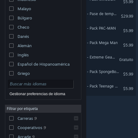
$5.99
Malayo
Sonic Racing: CrossWorlds - Pase de temporada
$29.99
Búlgaro
Checo
Sonic Racing: CrossWorlds - Pack PAC-MAN
$5.99
Danés
Sonic Racing: CrossWorlds - Pack Mega Man
$5.99
Alemán
Inglés
Sonic Racing: CrossWorlds - Extreme Gear «Blue Star»
Gratuito
Español de Hispanoamérica
Sonic Racing: CrossWorlds - Pack SpongeBob SquarePants
Griego
$5.99
Sonic Racing: CrossWorlds - Pack Teenage Mutant Ninja Turtles
$5.99
Gestionar preferencias de idioma
Filtrar por etiqueta
© Valve Corporation. Todos los derechos reservados.
Todas las marcas registradas pertenecen a sus
Carreras
9
respectivos dueños en EE. UU. y otros países.
Política
de Privacidad
|
Información legal
|
Accesibilidad
|
Acuerdo de Suscriptor a Steam
|
Reembolsos
|
Cooperativos
9
Cookies
Arcade
9