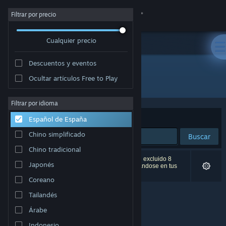
Iniciar sesión
Filtrar por precio
Cualquier precio
Tienda
Descuentos y eventos
Comunidad
Ocultar artículos Free to Play
"Saturday Morning RPG"
Acerca de
Filtrar por idioma
Ordenar por
Relevancia
Español de España
Soporte
Chino simplificado
Buscar
Chino tradicional
Cambiar idioma
0 resultados coinciden con la búsqueda. Se han excluido 8
Japonés
títulos (entre ellos,
Saturday Morning RPG
) basándose en tus
preferencias.
Descargar Steam Mobile
Coreano
Tailandés
Ver versión clásica
Árabe
Indonesio