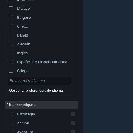
Malayo
Búlgaro
Checo
Danés
Alemán
Inglés
Español de Hispanoamérica
Griego
Gestionar preferencias de idioma
Filtrar por etiqueta
© Valve Corporation. Todos los derechos reservados.
Todas las marcas registradas pertenecen a sus
Estrategia
respectivos dueños en EE. UU. y otros países.
Política
de Privacidad
|
Información legal
|
Accesibilidad
|
Acuerdo de Suscriptor a Steam
|
Reembolsos
|
Acción
Cookies
Aventura