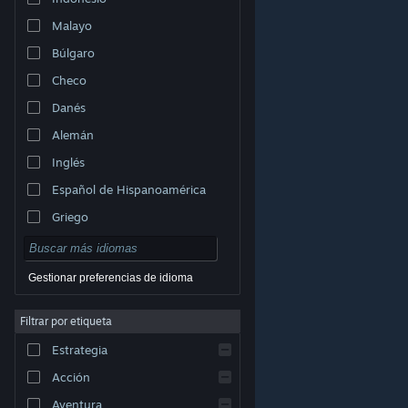
Malayo
Búlgaro
Checo
Danés
Alemán
Inglés
Español de Hispanoamérica
Griego
Gestionar preferencias de idioma
Filtrar por etiqueta
© Valve Corporation. Todos los derechos reservados.
Todas las marcas registradas pertenecen a sus
Estrategia
respectivos dueños en EE. UU. y otros países.
Política
de Privacidad
|
Información legal
|
Accesibilidad
|
Acuerdo de Suscriptor a Steam
|
Reembolsos
|
Acción
Cookies
Aventura