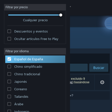
Iniciar sesión
Filtrar por precio
Cualquier precio
Tienda
Descuentos y eventos
Comunidad
Ocultar artículos Free to Play
"Love in the Time of Spellphage"
Acerca de
Filtrar por idioma
Ordenar por
Relevancia
Español de España
Soporte
Chino simplificado
Buscar
Chino tradicional
Cambiar idioma
0 resultados coinciden con la búsqueda. Se han excluido 9
Japonés
títulos (entre ellos,
Love in the Time of Spellphage
) basándose
en tus preferencias.
Descargar Steam Mobile
Coreano
¿Quisiste decir «
love in them time of spellphage
»?
Tailandés
Ver versión clásica
Árabe
Indonesio