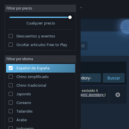
Iniciar sesión
Filtrar por precio
Cualquier precio
Tienda
Descuentos y eventos
Comunidad
Ocultar artículos Free to Play
"Girls' Dorm -Managing an all-girls' dormitory-"
Acerca de
Filtrar por idioma
Ordenar por
Relevancia
Español de España
Soporte
Chino simplificado
Buscar
Chino tradicional
Cambiar idioma
0 resultados coinciden con la búsqueda. Se han excluido 4
Japonés
títulos (entre ellos,
Girls' Dorm -Managing an all-girls' dormitory-
)
basándose en tus preferencias.
Descargar Steam Mobile
Coreano
Tailandés
Ver versión clásica
Árabe
Indonesio