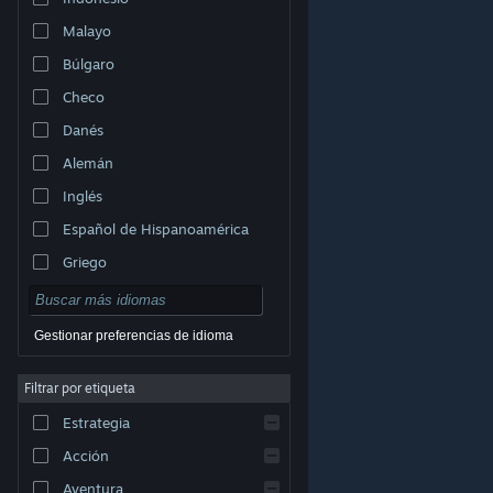
Malayo
Búlgaro
Checo
Danés
Alemán
Inglés
Español de Hispanoamérica
Griego
Gestionar preferencias de idioma
Filtrar por etiqueta
© Valve Corporation. Todos los derechos reservados.
Todas las marcas registradas pertenecen a sus
Estrategia
respectivos dueños en EE. UU. y otros países.
Política
de Privacidad
|
Información legal
|
Accesibilidad
|
Acuerdo de Suscriptor a Steam
|
Reembolsos
|
Acción
Cookies
Aventura