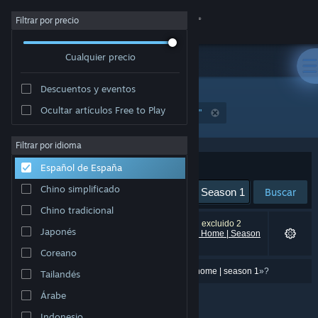
Iniciar sesión
Filtrar por precio
Cualquier precio
Tienda
Descuentos y eventos
Comunidad
Ocultar artículos Free to Play
"A Rat's Quest - The Way Back Home | Season 1"
Acerca de
Filtrar por idioma
Ordenar por
Relevancia
Español de España
Soporte
Chino simplificado
Buscar
Chino tradicional
Cambiar idioma
0 resultados coinciden con la búsqueda. Se han excluido 2
Japonés
títulos (entre ellos,
A Rat's Quest - The Way Back Home | Season
1
) basándose en tus preferencias.
Descargar Steam Mobile
Coreano
¿Quisiste decir «
a rat's quest \- them way black home | season 1
»?
Tailandés
Ver versión clásica
Árabe
Indonesio