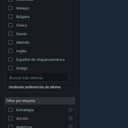
Malayo
Búlgaro
Checo
Danés
Alemán
Inglés
Español de Hispanoamérica
Griego
Gestionar preferencias de idioma
Filtrar por etiqueta
© Valve Corporation. Todos los derechos reservados.
Todas las marcas registradas pertenecen a sus
Estrategia
respectivos dueños en EE. UU. y otros países.
Política
de Privacidad
|
Información legal
|
Accesibilidad
|
Acuerdo de Suscriptor a Steam
|
Reembolsos
|
Acción
Cookies
Aventura