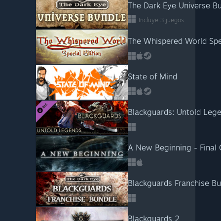
The Dark Eye Universe B
Incluye 3 juegos
The Whispered World Spec
State of Mind
Blackguards: Untold Leg
A New Beginning - Final 
Blackguards Franchise Bu
Blackguards 2