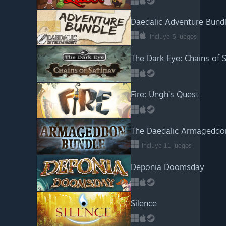
Daedalic Adventure Bund
Incluye 5 juegos
The Dark Eye: Chains of 
Fire: Ungh’s Quest
The Daedalic Armageddo
Incluye 11 juegos
Deponia Doomsday
Silence