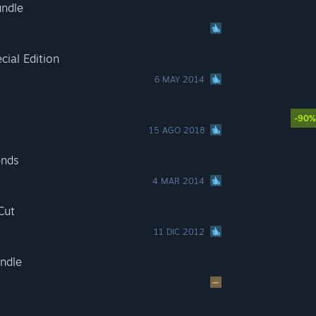
undle
ial Edition
6 MAY 2014
-90%
15 AGO 2018
ends
4 MAR 2014
Cut
11 DIC 2012
ndle