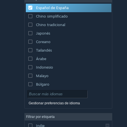
Español de España
Chino simplificado
Chino tradicional
Japonés
Coreano
Tailandés
Árabe
Indonesio
Malayo
Búlgaro
Checo
Danés
Gestionar preferencias de idioma
Alemán
Filtrar por etiqueta
Inglés
Indie
Español de Hispanoamérica