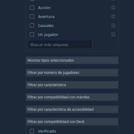
Acción
Griego
Aventura
Casuales
Un jugador
Simulación
Rol
Mostrar tipos seleccionados
Estrategia
2D
Filtrar por número de jugadores
Acceso anticipado
Filtrar por característica
3D
Filtrar por compatibilidad con mandos
Free to Play
Ambientales
Filtrar por característica de accesibilidad
Buena trama
Filtrar por compatibilidad con Deck
Coloridos
Verificado
Exploración