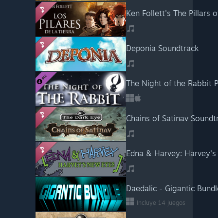
Ken Follett's The Pillars 
Deponia Soundtrack
The Night of the Rabbit 
Chains of Satinav Soundt
Edna & Harvey: Harvey's
Daedalic - Gigantic Bundl
Incluye 14 juegos