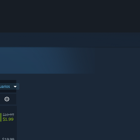
uarios
$19.99
$1.99
$19.99