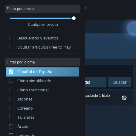
Iniciar sesión
Filtrar por precio
Cualquier precio
Tienda
Descuentos y eventos
Comunidad
Ocultar artículos Free to Play
Editor: gurkenlabs
Acerca de
Filtrar por idioma
Ordenar por
Relevancia
Español de España
Soporte
Chino simplificado
Buscar
Chino tradicional
Cambiar idioma
0 resultados coinciden con la búsqueda. Se ha excluido 1 título
Japonés
basándose en tus preferencias.
Descargar Steam Mobile
Coreano
Tailandés
Ver versión clásica
Árabe
Indonesio