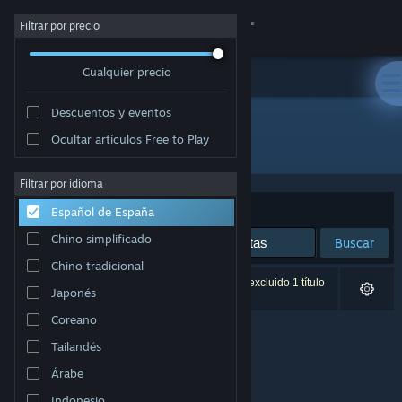
Iniciar sesión
Filtrar por precio
Cualquier precio
Tienda
Descuentos y eventos
Comunidad
Ocultar artículos Free to Play
Editor: The Elephant Crew
Acerca de
Filtrar por idioma
Ordenar por
Relevancia
Español de España
Soporte
Chino simplificado
Buscar
Chino tradicional
Cambiar idioma
0 resultados coinciden con la búsqueda. Se ha excluido 1 título
Japonés
basándose en tus preferencias.
Descargar Steam Mobile
Coreano
Tailandés
Ver versión clásica
Árabe
Indonesio