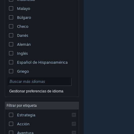
Malayo
Búlgaro
Checo
Danés
Alemán
Inglés
Español de Hispanoamérica
Griego
Gestionar preferencias de idioma
Filtrar por etiqueta
© Valve Corporation. Todos los derechos reservados.
Todas las marcas registradas pertenecen a sus
Estrategia
respectivos dueños en EE. UU. y otros países.
Política
de Privacidad
|
Información legal
|
Accesibilidad
|
Acuerdo de Suscriptor a Steam
|
Reembolsos
|
Acción
Cookies
Aventura