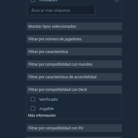
Free to Play
Rol
Mostrar tipos seleccionados
Multijugador masivo
Indie
Filtrar por número de jugadores
Acceso anticipado
Filtrar por característica
Casuales
Filtrar por compatibilidad con mandos
Simulación
Carreras
Filtrar por característica de accesibilidad
Deportes
Filtrar por compatibilidad con Deck
Producción de vídeo
Verificado
Edición fotográfica
Jugable
Más información
Filtrar por compatibilidad con RV