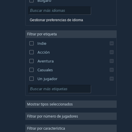
Búlgaro
Checo
Danés
Gestionar preferencias de idioma
Alemán
Filtrar por etiqueta
Inglés
Indie
Español de Hispanoamérica
Acción
Griego
Aventura
Casuales
Un jugador
Simulación
Rol
Mostrar tipos seleccionados
Estrategia
2D
Filtrar por número de jugadores
Acceso anticipado
Filtrar por característica
3D