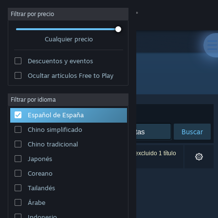
Iniciar sesión
Filtrar por precio
Cualquier precio
Tienda
Descuentos y eventos
Comunidad
Ocultar artículos Free to Play
Editor: Phaenom GmbH
Acerca de
Filtrar por idioma
Ordenar por
Relevancia
Español de España
Soporte
Chino simplificado
Buscar
Chino tradicional
Cambiar idioma
0 resultados coinciden con la búsqueda. Se ha excluido 1 título
Japonés
basándose en tus preferencias.
Descargar Steam Mobile
Coreano
Tailandés
Ver versión clásica
Árabe
Indonesio