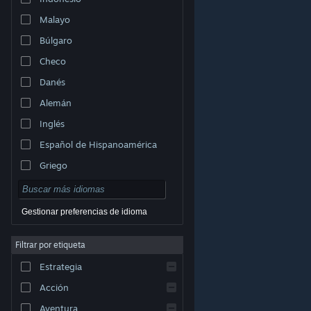
Malayo
Búlgaro
Checo
Danés
Alemán
Inglés
Español de Hispanoamérica
Griego
Gestionar preferencias de idioma
Filtrar por etiqueta
© Valve Corporation. Todos los derechos reservados.
Todas las marcas registradas pertenecen a sus
Estrategia
respectivos dueños en EE. UU. y otros países.
Política
de Privacidad
|
Información legal
|
Accesibilidad
|
Acuerdo de Suscriptor a Steam
|
Reembolsos
|
Acción
Cookies
Aventura