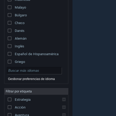
Malayo
Búlgaro
Checo
Danés
Alemán
Inglés
Español de Hispanoamérica
Griego
Gestionar preferencias de idioma
Filtrar por etiqueta
© Valve Corporation. Todos los derechos reservados.
Todas las marcas registradas pertenecen a sus
Estrategia
respectivos dueños en EE. UU. y otros países.
Política
de Privacidad
|
Información legal
|
Accesibilidad
|
Acuerdo de Suscriptor a Steam
|
Reembolsos
|
Acción
Cookies
Aventura