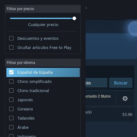
Iniciar sesión
Filtrar por precio
Cualquier precio
Tienda
Descuentos y eventos
Comunidad
Ocultar artículos Free to Play
Editor: Nyamakop
Acerca de
Filtrar por idioma
Ordenar por
Relevancia
Español de España
Soporte
Chino simplificado
Buscar
Chino tradicional
Cambiar idioma
1 resultado coincide con la búsqueda. Se han excluido 2 títulos
Japonés
basándose en tus preferencias.
Descargar Steam Mobile
Coreano
Relooted (Original Soundtrack)
$5.99
Tailandés
Ver versión clásica
Árabe
Indonesio