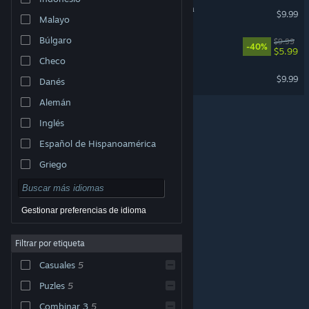
Travel Riddles: Trip To India
$9.99
Malayo
Búlgaro
Travel Riddles: Trip To Italy
$9.99
-40%
$5.99
Checo
Tricks and Treats
$9.99
Danés
Alemán
Inglés
Español de Hispanoamérica
Griego
Gestionar preferencias de idioma
Filtrar por etiqueta
© Valve Corporation. Todos los derechos reservados.
Todas las marcas registradas pertenecen a sus
Casuales
5
respectivos dueños en EE. UU. y otros países.
Política
de Privacidad
|
Información legal
|
Accesibilidad
|
Acuerdo de Suscriptor a Steam
|
Reembolsos
|
Puzles
5
Cookies
Combinar 3
5