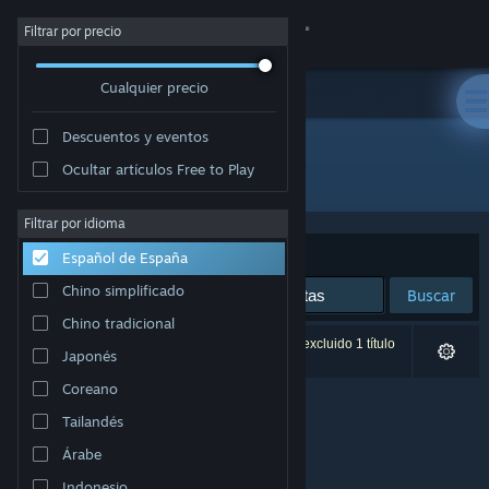
Iniciar sesión
Filtrar por precio
Cualquier precio
Tienda
Descuentos y eventos
Comunidad
Ocultar artículos Free to Play
Editor: Macondo Games
Acerca de
Filtrar por idioma
Ordenar por
Relevancia
Español de España
Soporte
Chino simplificado
Buscar
Chino tradicional
Cambiar idioma
0 resultados coinciden con la búsqueda. Se ha excluido 1 título
Japonés
basándose en tus preferencias.
Descargar Steam Mobile
Coreano
Tailandés
Ver versión clásica
Árabe
Indonesio