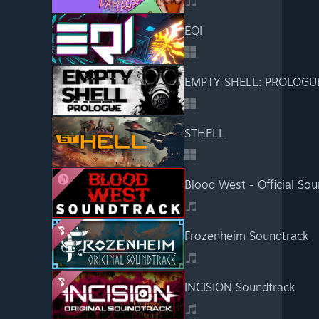
EQI
EMPTY SHELL: PROLOGU
STHELL
Blood West - Official Sou
Frozenheim Soundtrack
INCISION Soundtrack