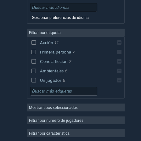
Gestionar preferencias de idioma
Filtrar por etiqueta
Acción
11
Primera persona
7
Ciencia ficción
7
Ambientales
6
Un jugador
6
FPS
5
Terror
5
Mostrar tipos seleccionados
Disparos
5
Supervivencia
4
Filtrar por número de jugadores
Combate
4
Filtrar por característica
Retro
4