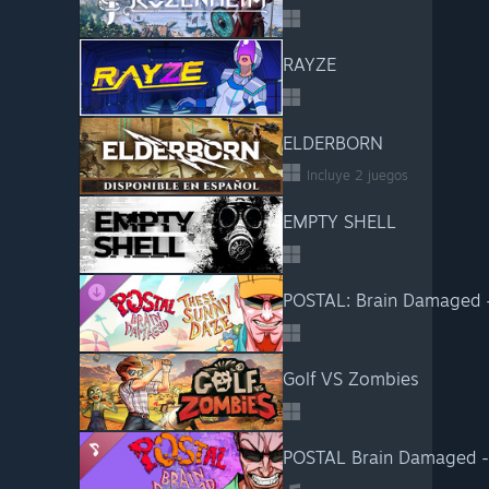
RAYZE
ELDERBORN
Incluye 2 juegos
EMPTY SHELL
POSTAL: Brain Damaged 
Golf VS Zombies
POSTAL Brain Damaged - 