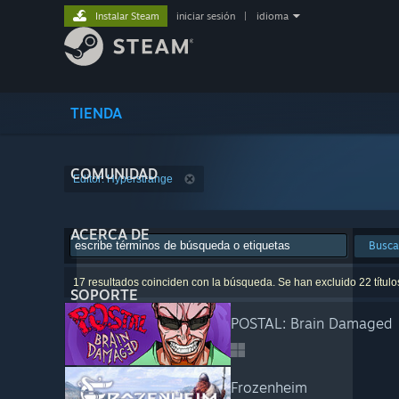
Instalar Steam
iniciar sesión
|
idioma
TIENDA
COMUNIDAD
Editor: Hyperstrange
ACERCA DE
Busca
17 resultados coinciden con la búsqueda. Se han excluido 22 títul
SOPORTE
POSTAL: Brain Damaged
Frozenheim