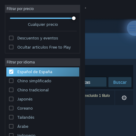
Iniciar sesión
Filtrar por precio
Cualquier precio
Tienda
Descuentos y eventos
Comunidad
Ocultar artículos Free to Play
Editor: Gurova IAna
Acerca de
Filtrar por idioma
Ordenar por
Relevancia
Español de España
Soporte
Chino simplificado
Buscar
Chino tradicional
Cambiar idioma
0 resultados coinciden con la búsqueda. Se ha excluido 1 título
Japonés
basándose en tus preferencias.
Descargar Steam Mobile
Coreano
Tailandés
Ver versión clásica
Árabe
Indonesio