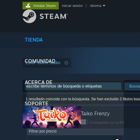
Instalar Steam
iniciar sesión
|
idioma
TIENDA
COMUNIDAD
Editor: Glitchr Studio
ACERCA DE
Busca
1 resultado coincide con la búsqueda. Se han excluido 2 títulos ba
SOPORTE
Taiko Frenzy
Compatible con la RV
Filtrar por precio