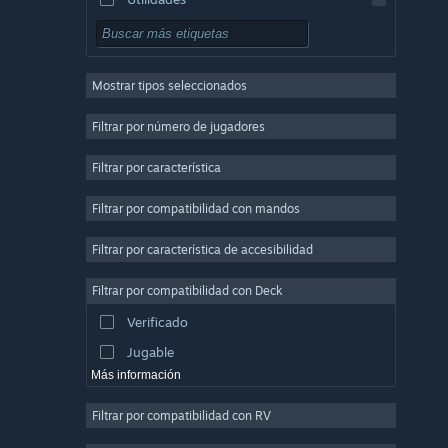
Free to Play
Rol
Mostrar tipos seleccionados
Multijugador masivo
Indie
Filtrar por número de jugadores
Acceso anticipado
Filtrar por característica
Casuales
Filtrar por compatibilidad con mandos
Simulación
Carreras
Filtrar por característica de accesibilidad
Deportes
Filtrar por compatibilidad con Deck
Producción de vídeo
Verificado
Edición fotográfica
Jugable
Más información
Filtrar por compatibilidad con RV