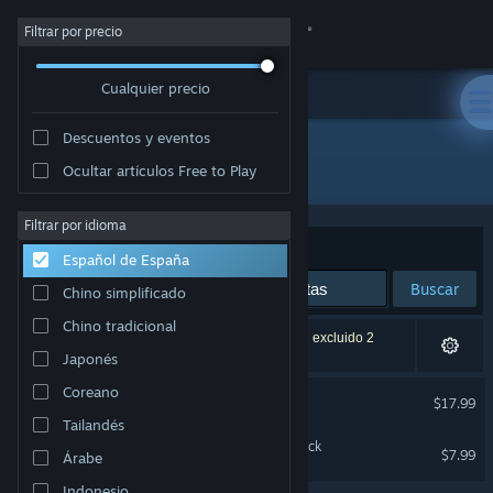
Iniciar sesión
Filtrar por precio
Cualquier precio
Tienda
Descuentos y eventos
Comunidad
Todos los productos
Ocultar artículos Free to Play
Acerca de
Filtrar por idioma
Ordenar por
Relevancia
Español de España
Soporte
Buscar
Chino simplificado
Chino tradicional
Cambiar idioma
2 resultados coinciden con la búsqueda. Se han excluido 2
títulos basándose en tus preferencias.
Japonés
Descargar Steam Mobile
Coreano
Station to Station
$17.99
Tailandés
Ver versión clásica
Station to Station Soundtrack
$7.99
Árabe
Indonesio