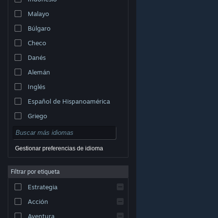
Malayo
Búlgaro
Checo
Danés
Alemán
Inglés
Español de Hispanoamérica
Griego
Gestionar preferencias de idioma
Filtrar por etiqueta
© Valve Corporation. Todos los derechos reservados.
Todas las marcas registradas pertenecen a sus
Estrategia
respectivos dueños en EE. UU. y otros países.
Política
de Privacidad
|
Información legal
|
Accesibilidad
|
Acuerdo de Suscriptor a Steam
|
Reembolsos
|
Acción
Cookies
Aventura