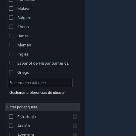
Malayo
Búlgaro
Checo
Danés
Alemán
Inglés
Español de Hispanoamérica
Griego
Gestionar preferencias de idioma
Filtrar por etiqueta
© Valve Corporation. Todos los derechos reservados.
Todas las marcas registradas pertenecen a sus
Estrategia
respectivos dueños en EE. UU. y otros países.
Política
de Privacidad
|
Información legal
|
Accesibilidad
|
Acuerdo de Suscriptor a Steam
|
Reembolsos
|
Acción
Cookies
Aventura