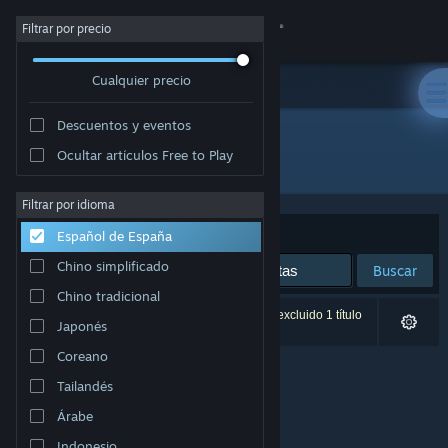
Iniciar sesión
Filtrar por precio
Cualquier precio
Tienda
Descuentos y eventos
Comunidad
Ocultar artículos Free to Play
Desarrollador: minituna
Acerca de
Filtrar por idioma
Ordenar por
Relevancia
Español de España
Soporte
Chino simplificado
Buscar
Chino tradicional
Cambiar idioma
0 resultados coinciden con la búsqueda. Se ha excluido 1 título
Japonés
basándose en tus preferencias.
Descargar Steam Mobile
Coreano
Tailandés
Ver versión clásica
Árabe
Indonesio