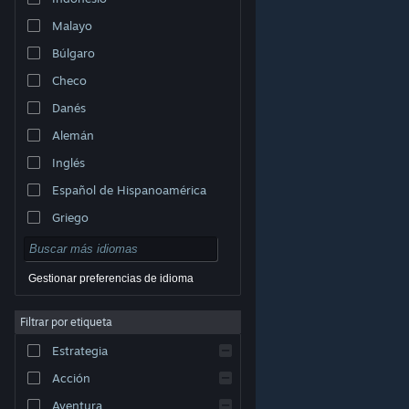
Malayo
Búlgaro
Checo
Danés
Alemán
Inglés
Español de Hispanoamérica
Griego
Gestionar preferencias de idioma
Filtrar por etiqueta
© Valve Corporation. Todos los derechos reservados.
Todas las marcas registradas pertenecen a sus
Estrategia
respectivos dueños en EE. UU. y otros países.
Política
de Privacidad
|
Información legal
|
Accesibilidad
|
Acuerdo de Suscriptor a Steam
|
Reembolsos
|
Acción
Cookies
Aventura