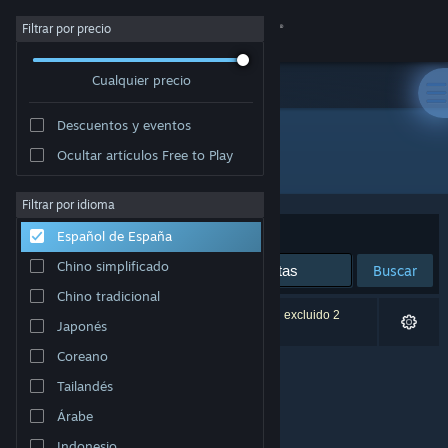
Iniciar sesión
Filtrar por precio
Cualquier precio
Tienda
Descuentos y eventos
Comunidad
Ocultar artículos Free to Play
Desarrollador: aarthificial
Acerca de
Filtrar por idioma
Ordenar por
Relevancia
Español de España
Soporte
Chino simplificado
Buscar
Chino tradicional
Cambiar idioma
0 resultados coinciden con la búsqueda. Se han excluido 2
Japonés
títulos basándose en tus preferencias.
Descargar Steam Mobile
Coreano
Tailandés
Ver versión clásica
Árabe
Indonesio