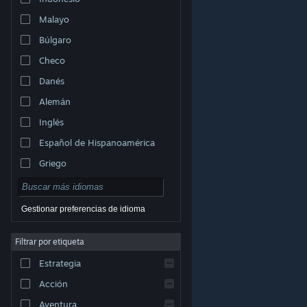
Malayo
Búlgaro
Checo
Danés
Alemán
Inglés
Español de Hispanoamérica
Griego
Gestionar preferencias de idioma
Filtrar por etiqueta
© Valve Corporation. Todos los derechos reservados.
Todas las marcas registradas pertenecen a sus
Estrategia
respectivos dueños en EE. UU. y otros países.
Política
de Privacidad
|
Información legal
|
Accesibilidad
|
Acuerdo de Suscriptor a Steam
|
Reembolsos
|
Acción
Cookies
Aventura