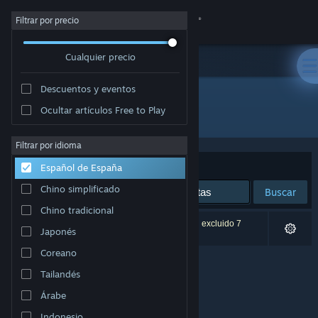
Iniciar sesión
Filtrar por precio
Cualquier precio
Tienda
Descuentos y eventos
Comunidad
Ocultar artículos Free to Play
Desarrollador: Xatrix Entertainment
Acerca de
Filtrar por idioma
Ordenar por
Relevancia
Español de España
Soporte
Chino simplificado
Buscar
Chino tradicional
Cambiar idioma
0 resultados coinciden con la búsqueda. Se han excluido 7
Japonés
títulos basándose en tus preferencias.
Descargar Steam Mobile
Coreano
Tailandés
Ver versión clásica
Árabe
Indonesio