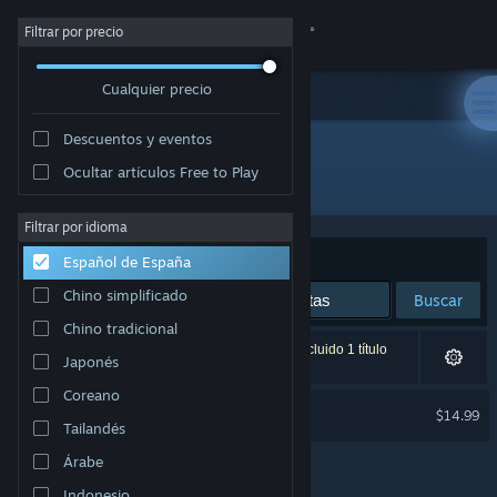
Iniciar sesión
Filtrar por precio
Cualquier precio
Tienda
Descuentos y eventos
Comunidad
Ocultar artículos Free to Play
Desarrollador: Wolfdog Interactive
Acerca de
Filtrar por idioma
Ordenar por
Relevancia
Español de España
Soporte
Chino simplificado
Buscar
Chino tradicional
Cambiar idioma
1 resultado coincide con la búsqueda. Se ha excluido 1 título
Japonés
basándose en tus preferencias.
Descargar Steam Mobile
Coreano
Skyworld
$14.99
Tailandés
Solo RV
Ver versión clásica
Árabe
Indonesio