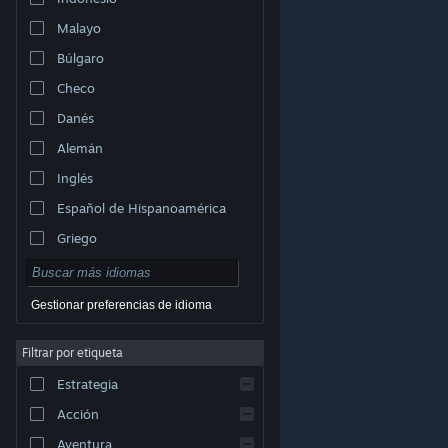
Malayo
Búlgaro
Checo
Danés
Alemán
Inglés
Español de Hispanoamérica
Griego
Gestionar preferencias de idioma
Filtrar por etiqueta
© Valve Corporation. Todos los derechos reservados.
Todas las marcas registradas pertenecen a sus
Estrategia
respectivos dueños en EE. UU. y otros países.
Política
de Privacidad
|
Información legal
|
Accesibilidad
|
Acuerdo de Suscriptor a Steam
|
Reembolsos
|
Acción
Cookies
Aventura