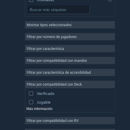
Free to Play
Rol
Mostrar tipos seleccionados
Multijugador masivo
Indie
Filtrar por número de jugadores
Acceso anticipado
Filtrar por característica
Casuales
Filtrar por compatibilidad con mandos
Simulación
Carreras
Filtrar por característica de accesibilidad
Deportes
Filtrar por compatibilidad con Deck
Producción de vídeo
Verificado
Edición fotográfica
Jugable
Más información
Filtrar por compatibilidad con RV