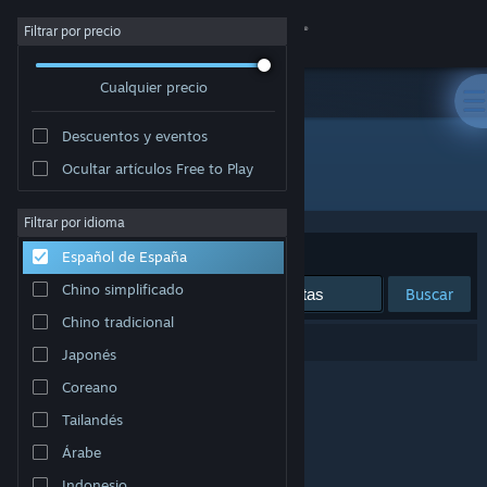
Iniciar sesión
Filtrar por precio
Cualquier precio
Tienda
Descuentos y eventos
Comunidad
Ocultar artículos Free to Play
Desarrollador: Wellness Mechanism
Acerca de
Filtrar por idioma
Ordenar por
Relevancia
Español de España
Soporte
Chino simplificado
Buscar
Chino tradicional
Cambiar idioma
0 resultados coinciden con la búsqueda.
Japonés
Descargar Steam Mobile
Coreano
Tailandés
Ver versión clásica
Árabe
Indonesio