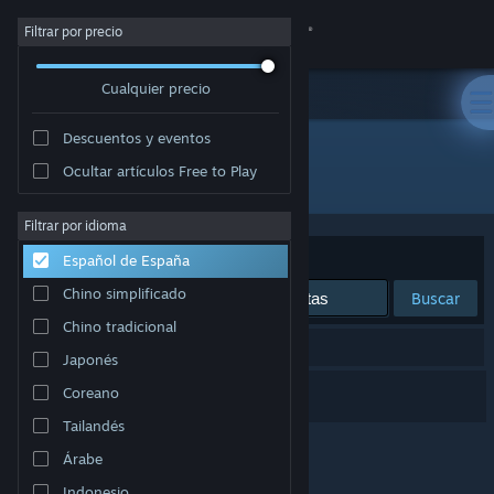
Iniciar sesión
Filtrar por precio
Cualquier precio
Tienda
Descuentos y eventos
Comunidad
Ocultar artículos Free to Play
Desarrollador: Vitar Games
Acerca de
Filtrar por idioma
Ordenar por
Relevancia
Español de España
Soporte
Chino simplificado
Buscar
Chino tradicional
Cambiar idioma
1 resultado coincide con la búsqueda.
Japonés
Descargar Steam Mobile
Dig In
Coreano
Tailandés
Ver versión clásica
Árabe
Indonesio