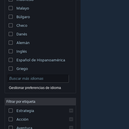
Malayo
Búlgaro
Checo
Danés
Alemán
Inglés
Español de Hispanoamérica
Griego
Gestionar preferencias de idioma
Filtrar por etiqueta
© Valve Corporation. Todos los derechos reservados.
Todas las marcas registradas pertenecen a sus
Estrategia
respectivos dueños en EE. UU. y otros países.
Política
de Privacidad
|
Información legal
|
Accesibilidad
|
Acuerdo de Suscriptor a Steam
|
Reembolsos
|
Acción
Cookies
Aventura