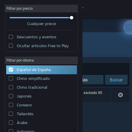
Iniciar sesión
Filtrar por precio
Cualquier precio
Tienda
Descuentos y eventos
Comunidad
Ocultar artículos Free to Play
Desarrollador: Valkeala Software
Acerca de
Filtrar por idioma
Ordenar por
Relevancia
Español de España
Soporte
Chino simplificado
Buscar
Chino tradicional
Cambiar idioma
0 resultados coinciden con la búsqueda. Se han excluido 95
Japonés
títulos basándose en tus preferencias.
Descargar Steam Mobile
Coreano
Tailandés
Ver versión clásica
Árabe
Indonesio