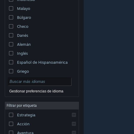
Malayo
Búlgaro
Checo
Danés
Alemán
Inglés
Español de Hispanoamérica
Griego
Gestionar preferencias de idioma
Filtrar por etiqueta
© Valve Corporation. Todos los derechos reservados.
Todas las marcas registradas pertenecen a sus
Estrategia
respectivos dueños en EE. UU. y otros países.
Política
de Privacidad
|
Información legal
|
Accesibilidad
|
Acuerdo de Suscriptor a Steam
|
Reembolsos
|
Acción
Cookies
Aventura