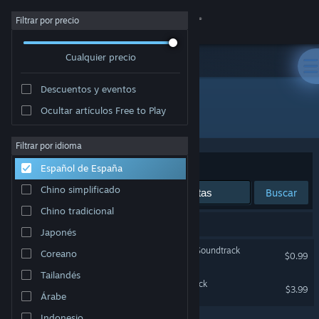
Iniciar sesión
Filtrar por precio
Cualquier precio
Tienda
Descuentos y eventos
Comunidad
Ocultar artículos Free to Play
Desarrollador: Tom Stoffel
Acerca de
Filtrar por idioma
Ordenar por
Relevancia
Español de España
Soporte
Chino simplificado
Buscar
Chino tradicional
Cambiar idioma
2 resultados coinciden con la búsqueda.
Japonés
Descargar Steam Mobile
Blade Symphony Original Soundtrack
Coreano
$0.99
Tailandés
Ver versión clásica
Galacide Original Soundtrack
$3.99
Árabe
Indonesio