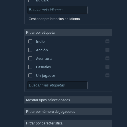
Checo
Danés
Gestionar preferencias de idioma
Alemán
Filtrar por etiqueta
Inglés
Indie
Español de Hispanoamérica
Acción
Griego
Aventura
Casuales
Un jugador
Simulación
Rol
Mostrar tipos seleccionados
Estrategia
2D
Filtrar por número de jugadores
Acceso anticipado
Filtrar por característica
3D