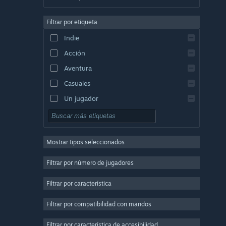
Alemán
Filtrar por etiqueta
Inglés
Indie
Español de Hispanoamérica
Acción
Griego
Aventura
Casuales
Un jugador
Simulación
Rol
Mostrar tipos seleccionados
Estrategia
2D
Filtrar por número de jugadores
Acceso anticipado
Filtrar por característica
3D
Filtrar por compatibilidad con mandos
Free to Play
Ambientales
Filtrar por característica de accesibilidad