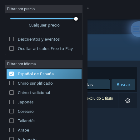
Iniciar sesión
Filtrar por precio
Cualquier precio
Tienda
Descuentos y eventos
Comunidad
Ocultar artículos Free to Play
Desarrollador: TEAM OF DUMPY
Acerca de
Filtrar por idioma
Ordenar por
Relevancia
Español de España
Soporte
Chino simplificado
Buscar
Chino tradicional
Cambiar idioma
0 resultados coinciden con la búsqueda. Se ha excluido 1 título
Japonés
basándose en tus preferencias.
Descargar Steam Mobile
Coreano
Tailandés
Ver versión clásica
Árabe
Indonesio