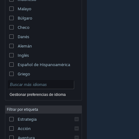
Malayo
Búlgaro
Checo
Danés
Alemán
Inglés
Español de Hispanoamérica
Griego
Gestionar preferencias de idioma
Filtrar por etiqueta
© Valve Corporation. Todos los derechos reservados.
Todas las marcas registradas pertenecen a sus
Estrategia
respectivos dueños en EE. UU. y otros países.
Política
de Privacidad
|
Información legal
|
Accesibilidad
|
Acuerdo de Suscriptor a Steam
|
Reembolsos
|
Acción
Cookies
Aventura