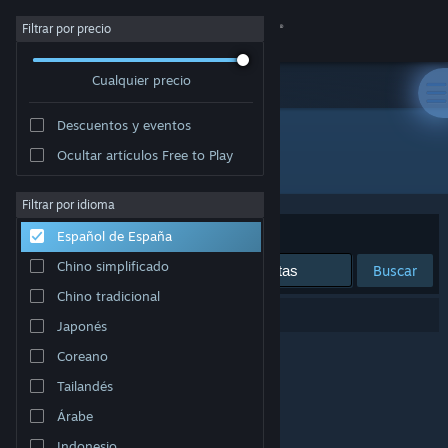
Iniciar sesión
Filtrar por precio
Cualquier precio
Tienda
Descuentos y eventos
Comunidad
Ocultar artículos Free to Play
Desarrollador: Spry Fox LLC
Acerca de
Filtrar por idioma
Ordenar por
Relevancia
Español de España
Soporte
Chino simplificado
Buscar
Chino tradicional
Cambiar idioma
0 resultados coinciden con la búsqueda.
Japonés
Descargar Steam Mobile
Coreano
Tailandés
Ver versión clásica
Árabe
Indonesio