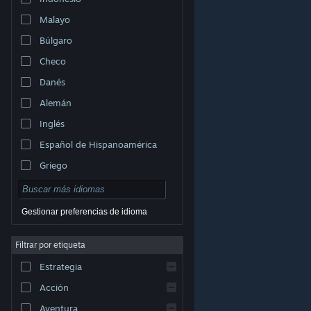
Malayo
Búlgaro
Checo
Danés
Alemán
Inglés
Español de Hispanoamérica
Griego
Gestionar preferencias de idioma
Filtrar por etiqueta
© Valve Corporation. Todos los derechos reservados.
Todas las marcas registradas pertenecen a sus
Estrategia
respectivos dueños en EE. UU. y otros países.
Política
de Privacidad
|
Información legal
|
Accesibilidad
|
Acuerdo de Suscriptor a Steam
|
Reembolsos
|
Acción
Cookies
Aventura