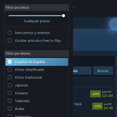
Iniciar sesión
Filtrar por precio
Cualquier precio
Tienda
Descuentos y eventos
Comunidad
Ocultar artículos Free to Play
Desarrollador: Snake Tower Games
Acerca de
Filtrar por idioma
Ordenar por
Relevancia
Español de España
Soporte
Chino simplificado
Buscar
Chino tradicional
Cambiar idioma
3 resultados coinciden con la búsqueda.
Japonés
Descargar Steam Mobile
Moonsigil Atlas
$19.99
Coreano
-20%
$15.99
Tailandés
Ver versión clásica
Moonsigil Atlas - Supporter Pack
$4.99
-10%
$4.49
Árabe
Moonsigil Atlas Demo
Indonesio