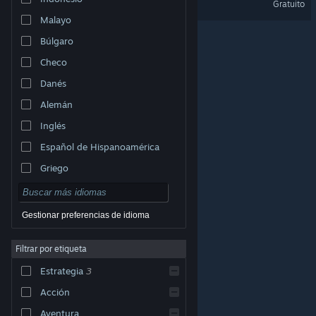
Gratuito
Malayo
Búlgaro
Checo
Danés
Alemán
Inglés
Español de Hispanoamérica
Griego
Gestionar preferencias de idioma
Filtrar por etiqueta
© Valve Corporation. Todos los derechos reservados.
Todas las marcas registradas pertenecen a sus
Estrategia
3
respectivos dueños en EE. UU. y otros países.
Política
de Privacidad
|
Información legal
|
Accesibilidad
|
Acuerdo de Suscriptor a Steam
|
Reembolsos
|
Acción
Cookies
Aventura