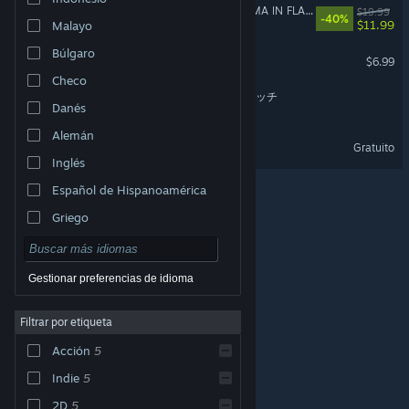
NINJA SLAYER NEO-SAITAMA IN FLAMES(ニンジャスレイヤー ネオサイタマ炎上)
$19.99
-40%
$11.99
Malayo
Búlgaro
Olija Soundtrack
$6.99
Checo
Fantasketch / ファンタスケッチ
Danés
Alemán
Forestrike Demo
Gratuito
Inglés
Español de Hispanoamérica
Griego
Gestionar preferencias de idioma
Filtrar por etiqueta
© Valve Corporation. Todos los derechos reservados.
Todas las marcas registradas pertenecen a sus
Acción
5
respectivos dueños en EE. UU. y otros países.
Política
de Privacidad
|
Información legal
|
Accesibilidad
|
Acuerdo de Suscriptor a Steam
|
Reembolsos
|
Indie
5
Cookies
2D
5