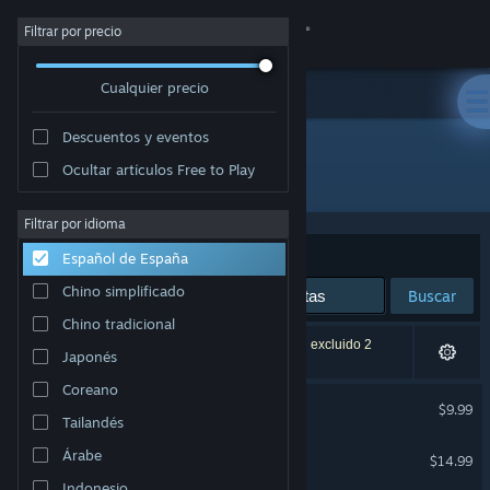
Iniciar sesión
Filtrar por precio
Cualquier precio
Tienda
Descuentos y eventos
Comunidad
Ocultar artículos Free to Play
Desarrollador: Skeleton Crew Studio
Acerca de
Filtrar por idioma
Ordenar por
Relevancia
Español de España
Soporte
Chino simplificado
Buscar
Chino tradicional
Cambiar idioma
6 resultados coinciden con la búsqueda. Se han excluido 2
Japonés
títulos basándose en tus preferencias.
Descargar Steam Mobile
Coreano
Forestrike
$9.99
Tailandés
Ver versión clásica
Olija
Árabe
$14.99
Indonesio