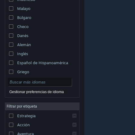
Malayo
Búlgaro
Checo
Danés
Alemán
Inglés
Español de Hispanoamérica
Griego
Gestionar preferencias de idioma
Filtrar por etiqueta
© Valve Corporation. Todos los derechos reservados.
Todas las marcas registradas pertenecen a sus
Estrategia
respectivos dueños en EE. UU. y otros países.
Política
de Privacidad
|
Información legal
|
Accesibilidad
|
Acuerdo de Suscriptor a Steam
|
Reembolsos
|
Acción
Cookies
Aventura