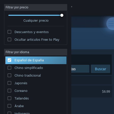
Iniciar sesión
Filtrar por precio
Cualquier precio
Tienda
Descuentos y eventos
Comunidad
Ocultar artículos Free to Play
Desarrollador: SixpenceTech
Acerca de
Filtrar por idioma
Ordenar por
Relevancia
Español de España
Soporte
Chino simplificado
Buscar
Chino tradicional
Cambiar idioma
1 resultado coincide con la búsqueda.
Japonés
Descargar Steam Mobile
EmojiShooter
Coreano
$6.99
Tailandés
Ver versión clásica
Árabe
Indonesio