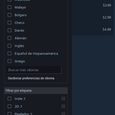
Staying Fresh
$3.99
Malayo
Búlgaro
Listeria Wars Soundtrack
$2.99
Checo
Moldwasher - Soundtrack
$4.99
Danés
Alemán
Inglés
Español de Hispanoamérica
Griego
Gestionar preferencias de idioma
Filtrar por etiqueta
© Valve Corporation. Todos los derechos reservados.
Todas las marcas registradas pertenecen a sus
Indie
3
respectivos dueños en EE. UU. y otros países.
Política
de Privacidad
|
Información legal
|
Accesibilidad
|
Acuerdo de Suscriptor a Steam
|
Reembolsos
|
2D
3
Cookies
Pixelados
3