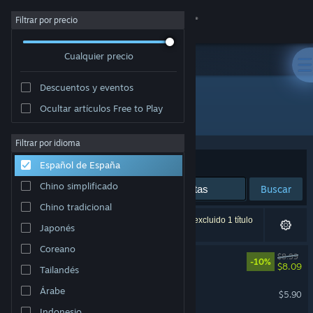
Iniciar sesión
Filtrar por precio
Cualquier precio
Tienda
Descuentos y eventos
Comunidad
Ocultar artículos Free to Play
Desarrollador: Rubel Games
Acerca de
Filtrar por idioma
Ordenar por
Relevancia
Español de España
Soporte
Chino simplificado
Buscar
Chino tradicional
Cambiar idioma
5 resultados coinciden con la búsqueda. Se ha excluido 1 título
Japonés
basándose en tus preferencias.
Descargar Steam Mobile
Coreano
Moldwasher
$8.99
-10%
$8.09
Tailandés
Ver versión clásica
Listeria Wars
Árabe
$5.90
Indonesio