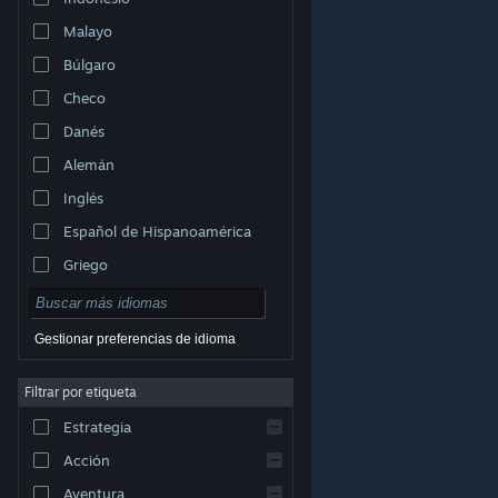
Malayo
Búlgaro
Checo
Danés
Alemán
Inglés
Español de Hispanoamérica
Griego
Gestionar preferencias de idioma
Filtrar por etiqueta
© Valve Corporation. Todos los derechos reservados.
Todas las marcas registradas pertenecen a sus
Estrategia
respectivos dueños en EE. UU. y otros países.
Política
de Privacidad
|
Información legal
|
Accesibilidad
|
Acuerdo de Suscriptor a Steam
|
Reembolsos
|
Acción
Cookies
Aventura