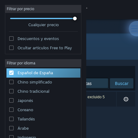
Iniciar sesión
Filtrar por precio
Cualquier precio
Tienda
Descuentos y eventos
Comunidad
Ocultar artículos Free to Play
Desarrollador: Richard Campbell
Acerca de
Filtrar por idioma
Ordenar por
Relevancia
Español de España
Soporte
Chino simplificado
Buscar
Chino tradicional
Cambiar idioma
0 resultados coinciden con la búsqueda. Se han excluido 5
Japonés
títulos basándose en tus preferencias.
Descargar Steam Mobile
Coreano
Tailandés
Ver versión clásica
Árabe
Indonesio